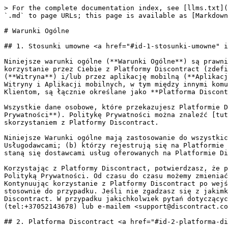
> For the complete documentation index, see [llms.txt](https://help.discontract.com/llms.txt). Markdown versions of documentation pages are available by appending `.md` to page URLs; this page is available as [Markdown](https://help.discontract.com/pl/zasady-uzytkowania/warunki/warunki-ogolne.md).

# Warunki Ogólne

## 1. Stosunki umowne <a href="#id-1-stosunki-umowne" id="id-1-stosunki-umowne"></a>

Niniejsze warunki ogólne (**Warunki Ogólne**) są prawnie wiążącą umową między Tobą a Virtualioji darbo rinka, UAB (**Firma** lub **Discontract**), regulującą korzystanie przez Ciebie z Platformy Discontract (zdefiniowane poniżej) na stronie internetowej Spółki pod adresem [https://discontract.com](https://discontract.com/) (**Witryna**) i/lub przez aplikację mobilną (**Aplikacje mobilne**). Platforma Discontract i powiązane usługi świadczone przez Firmę i dostępne za pośrednictwem Witryny i Aplikacji mobilnych, w tym między innymi komunikacja i informacje (pisemne, ustne lub inne) dostarczane przez Firmę potencjalnym i obecnym Usługodawcom i Klientom, są łącznie określane jako **Platforma Discontract**.

Wszystkie dane osobowe, które przekazujesz Platformie Discontract lub w inny sposób Firmie, lub które przetwarzamy, podlegają Polityce Prywatności Firmy (**Polityka Prywatności**). Politykę Prywatności można znaleźć [tutaj](/pl/zasady-uzytkowania/prywatnosc/polityka-prywatnosci.md). Przeczytaj Politykę Prywatności przed skorzystaniem z Platformy Discontract.

Niniejsze Warunki ogólne mają zastosowanie do wszystkich: (a) odwiedzających Witrynę, którzy po prostu odwiedzają Witrynę, nawet jeśli nie zostają Klientami ani Usługodawcami; (b) którzy rejestrują się na Platformie Discontract w celu zamówienia usług (**Klienci**); oraz (c) którzy zawrą Umowę Usługodawcy z Discontract i staną się dostawcami usług oferowanych na Platformie Discontract (**Usługodawcy**). Klienci i Usługodawcy mogą być również określani jako **Użytkownicy**.

Korzystając z Platformy Discontract, potwierdzasz, że przeczytałeś i bezwarunkowo zgadzasz ze wszystkimi warunki niniejszych Warunków ogólnych i zapoznałeś się z Polityką Prywatności. Od czasu do czasu możemy zmieniać Warunki Ogólne lub Politykę Prywatności, a zmiany będą zawsze widoczne i dostępne na Platformie Discontract. Kontynuując korzystanie z Platformy Discontract po wejściu zmian w życie, potwierdzasz, że zapoznałeś się ze zmianami Warunków Ogólnych lub Polityki Prywatności, stosownie do przypadku. Jeśli nie zgadzasz się z jakimkolwiek postanowieniem Warunków Ogólnych lub nie zgadzasz się z Polityką Prywatności, nie korzystaj z Platformy Discontract. W przypadku jakichkolwiek pytań dotyczących niniejszych Warunków Ogólnych lub Polityki Prywatności prosimy o kontakt telefoniczny [+370 5 2143678](tel:+37052143678) lub e-mailem <support@discontract.com>

## 2. Platforma Discontract <a href="#id-2-platforma-discontract" id="id-2-platforma-discontract"></a>

Platforma Discontract to platforma technologiczna, która umożliwia Klientom organizowanie i planowanie zleceń krótkoterminowych (**Zlecenia**) z Usługodawcami, - niezależnymi stronami trzecimi, które zawarły Umowę Usługodawcy z Discontract i świadczą usługi określone na Platformie Discontract (**Usługi**).

O ile nie uzgodniono inaczej w osobnej pisemnej umowie z firmą Discontract, Klienci mogą korzystać z Usług wyłącznie do własnych celów.

POTWIERDZASZ,