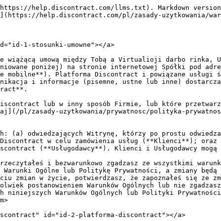
 ŻE DISCONTRACT DZIAŁA TYLKO JAKO PLATFORMA (POŚREDNIK). ZLECENIA REALIZUJĄ, A UZGODNIONE USŁUGI ŚWIADCZĄ NIEZALEŻNI ZEWNĘTRZNI USŁUGODAWCY, KTÓRZY NIE SĄ ZATRUDNIENI PRZEZ DISCONTRACT ANI ŻADNĄ INNĄ POWIĄZANĄ FIRMĘ I/LUB NIE SĄ W INNY SPOSÓB WYNAJMOWANI PRZEZ DISCONTRACT. DISCONTRACT ZAWIERA Z USŁUGODAWCAMI DODATKOWĄ UMOWĘ USŁUGODAWCY W CELU ZAPEWNIENIA PRAWIDŁOWEGO FUNKCJONOWANIA PLATFORMY DISCONTRACT, ALE SAMA NIE ŚWIADCZY USŁUG ANI NIE ZATRUDNIA USŁUGODAWCY DO ŚWIADCZENIA USŁUG.

Platforma Discontract łączy Użytkowników (Klientów i Usługodawców) wyłącznie w celu planowania i realizacji Zleceń. Gdy Klient tworzy Zlecenie na Platformie Discontract, Discontract działa jako przedstawiciel Usługodawców i umożliwia Klientowi dotarcie do potrzebnego Usługodawcy i uzgodnienie z nim świadczenie Usług. Firma nie ponosi odpowiedzialności za komunikację Użytkowników, realizację Zleceń i/lub świadczenie Usług. Discontract nie sprawdza kompetencji, profesjonalizmu, umiejętności społecznych, sposobów komunikowania się Usługodawców, nie kontroluje jakości, harmonogramu, legalności Zleceń, Usług ani żadnego innego aspektu ich wykonania, ani żadnych ocen, które Użytkownicy wystawiają sobie nawzajem. Firma nie udziela żadnych gwarancji ani nie składa oświadczeń co do przydatności, niezawodności, terminowości lub dokładności Zleceń czy Usług świadczonych przez Usługodawców, Usług świadczonych na rzecz Użytkowników ani relacji między Użytkownikami za pośrednictwem Platformy Discontract.

Niezależnie od powyższego, jeśli w jakimkolwiek momencie Discontract dowie się o faktach lub okolicznościach, że działania na Platformie Discontract lub realizacja Zleceń lub świadczenie Usług naruszają lub mogą naruszać prawa majątkowe i/lub niemajątkowe jakiejkolwiek osoby i/lub mogą naruszać obowiązujące prawo, Discontract ma prawo do natychmiastowego usunięcia z Platformy Discontract Zlecenie lub wszelkie treści lub Użytkownika bez wcześniejszego powiadomienia.

Discontract ma prawo do podania imion Użytkowników lub innych danych jakiemukolwiek właściwemu organowi lub innej stronie trzeciej uprawnionej do otrzymywania takich informacji w przypadku naruszenia praw majątkowych i/lub niemajątkowych jakiejkolwiek osoby i/lub obowiązującego prawa.

Jeśli uważasz, że działania, Usługi, Zlecenia Użytkownika naruszają lub próbują naruszyć Twoją własność i/lub prawa niemajątkowe lub wymogi prawne, skontaktuj się z nami e-mailem <support@discontract.com>.

Chociaż Discontract nie odpowiada za świadczenie Usług, możemy, według własnego uznania, ubezpieczyć Usługi i odpowiedzialność cywilną Usługodawców.

### **Własność intelektualna** <a href="#wasno-intelektualna" id="wasno-intelektualna"></a>

Wykorzystywane w Platformie Discontract znaki towarowe i logo, nazwy domen, sama Platforma Discontract, Aplikacje mobilne, Witryna, ich funkcjonalności, a także ich poszczególne elementy, w tym algorytmy teksty, zdjęcia, rysunki i wszystkie materiały zawarte na Platformie Discontract, Aplikacjach mobilnych, w Witrynie, prezentacja, obraz i projekt jakichkolwiek ich stron lub elementów oraz wszelkie prawa własności intelektualnej do nich należą wyłącznie do Discontract. Zobowiązujesz się nie kopiować, nie modyfikować ani w inny sposób nie wykorzystywać tej własności intelektualnej bez wyraźnej pisemnej zgody firmy Discontract.

Kiedy korzystasz z Platformy Discontract, Discontract udziela Ci ograniczonej, niewyłącznej, niesublicencjonowanej, o